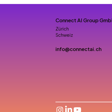
Connect AI Group Gm
Zürich
Schweiz
info@connectai.ch