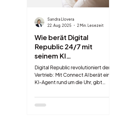
Sandra Llovera
22. Aug. 2025
2 Min. Lesezeit
Wie berät Digital
Republic 24/7 mit
seinem KI
Vertriebsagent?
Digital Republic revolutioniert den
Vertrieb: Mit Connect AI berät ein
KI-Agent rund um die Uhr, gibt
persönliche Abo-Empfehlungen
und steigert Abschlüsse deutlich.