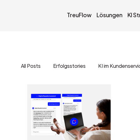
TreuFlow
Lösungen
KI S
All Posts
Erfolgsstories
KI im Kundenservi