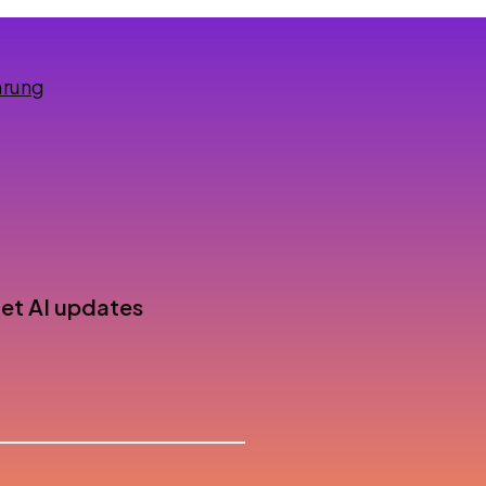
ärung
 get AI updates