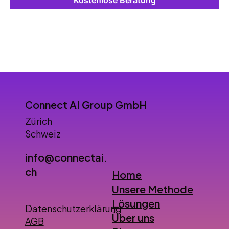
Connect AI Group GmbH
Zürich
Schweiz
info@connectai.
ch
Home
Unsere Methode
Lösungen
Datenschutzerklärung
Über uns
AGB