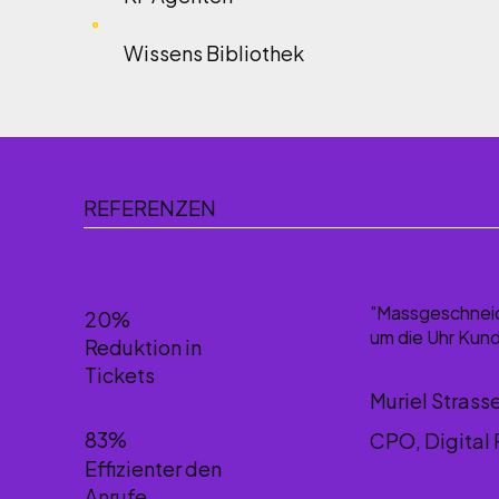
Wissens Bibliothek
REFERENZEN
"Massgeschneide
20%
um die Uhr Kund
Reduktion in
Tickets
Muriel Strass
83%
CPO, Digital
Effizienter den
Anrufe