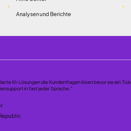
Analysen und Berichte
rte KI-Lösungen die Kundenfragen lösen bevor sie ein Ticke
ensupport in fast jeder Sprache."
er
 Republic