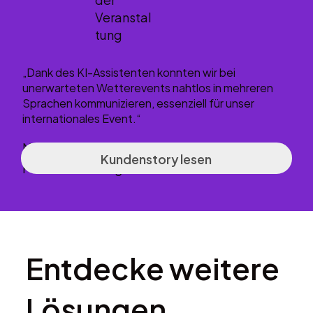
Veranstal
tung
„Dank des KI-Assistenten konnten wir bei
unerwarteten Wetterevents nahtlos in mehreren
Sprachen kommunizieren, essenziell für unser
internationales Event.“
Nayla Stössel
Kundenstory lesen
Präsidentin Longines CSIO St. Gallen
Entdecke weitere
Lösungen