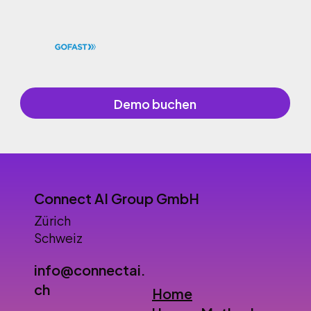
Demo buchen
Connect AI Group GmbH
Zürich
Schweiz
info@connectai.
ch
Home