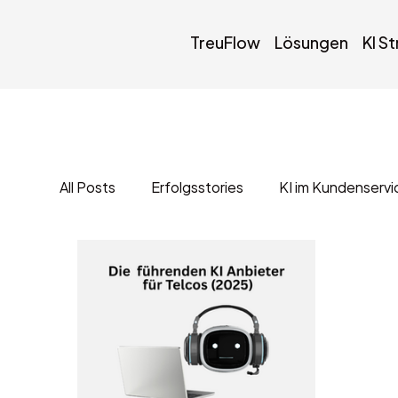
TreuFlow
Lösungen
KI S
All Posts
Erfolgsstories
KI im Kundenservi