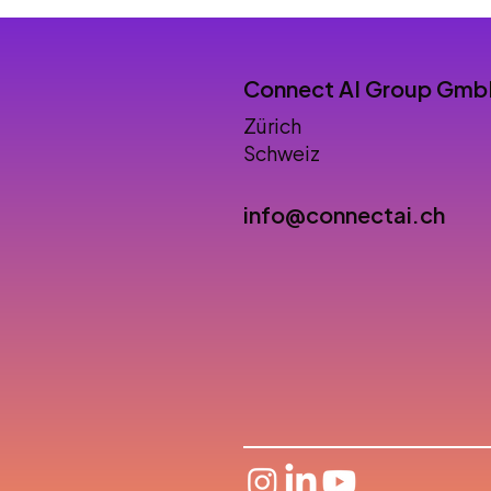
Connect AI Group Gm
Zürich
Schweiz
info@connectai.ch