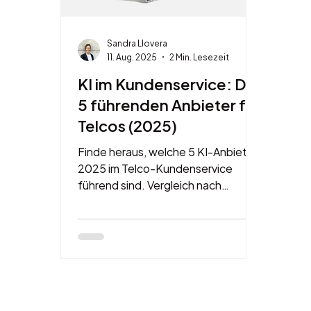
Sandra Llovera
11. Aug. 2025
2 Min. Lesezeit
KI im Kundenservice: Die
5 führenden Anbieter für
Telcos (2025)
Finde heraus, welche 5 KI-Anbieter
2025 im Telco-Kundenservice
führend sind. Vergleich nach
Umsetzung, Datenqualität,
Datenschutz & Kosten – speziell für
DACH.