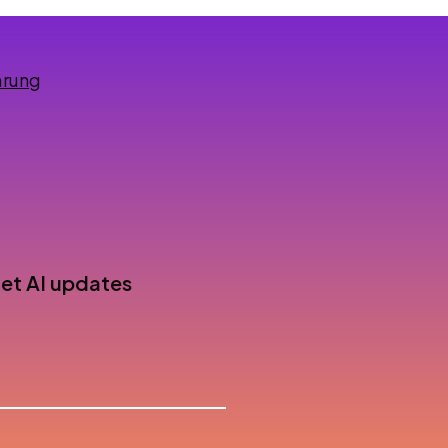
ärung
 get AI updates