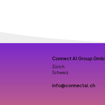
Connect AI Group Gm
Zürich
Schweiz
info@connectai.ch