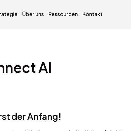
trategie
Über uns
Ressourcen
Kontakt
nnect AI
erst der Anfang!