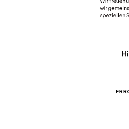
Wir freuen 
wir gemeins
speziellen S
Hi